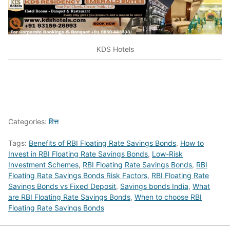
KDS Hotels
Categories:
वित्त
Tags:
Benefits of RBI Floating Rate Savings Bonds
,
How to
Invest in RBI Floating Rate Savings Bonds
,
Low-Risk
Investment Schemes
,
RBI Floating Rate Savings Bonds
,
RBI
Floating Rate Savings Bonds Risk Factors
,
RBI Floating Rate
Savings Bonds vs Fixed Deposit
,
Savings bonds India
,
What
are RBI Floating Rate Savings Bonds
,
When to choose RBI
Floating Rate Savings Bonds