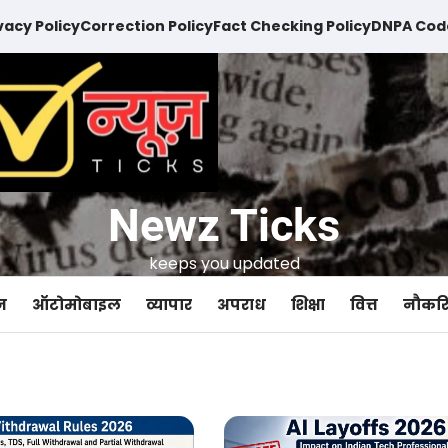
vacy Policy
Correction Policy
Fact Checking Policy
DNPA Code
Newz Ticks
keeps you updated
न
ऑटोमोबाइल
व्यापार
अपराध
शिक्षा
वित्त
नौकरि