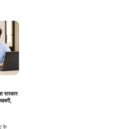
ेश सरकार
खबरी,
र के