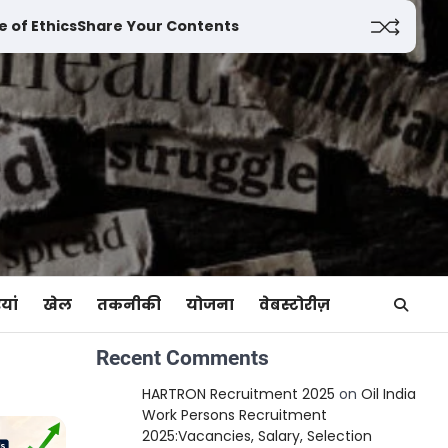
 of Ethics
Share Your Contents
यां
खेल
तकनीकी
योजना
वेबस्टोरीज़
Recent Comments
HARTRON Recruitment 2025
on
Oil India
Work Persons Recruitment
2025:Vacancies, Salary, Selection