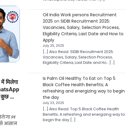
Oil India Work persons Recruitment
2025
on
SIDBI Recruitment 2025:
Vacancies, Salary, Selection Process,
Eligibility Criteria, Last Date and How to
Apply
July 25, 2025
[…] Also Read: SIDBI Recruitment 2025:
Vacancies, Salary, Selection Process,
Eligibility Criteria, Last Date and Ho… […]
Is Palm Oil Healthy To Eat
on
Top 5
ं मिलेगा
Black Coffee Health Benefits; A
hatsApp
refreshing and energizing way to begin
त कुछ …
the day
July 23, 2025
[…] Also Read: Top 5 Black Coffee Health
Benefits; A refreshing and energizing way to
िलेगा PF
begin the day […]
 से आसान