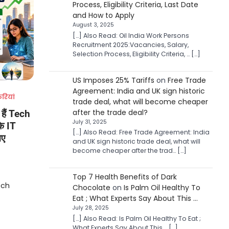
Process, Eligibility Criteria, Last Date
and How to Apply
August 3, 2025
[…] Also Read: Oil India Work Persons
Recruitment 2025:Vacancies, Salary,
Selection Process, Eligibility Criteria, … […]
US Imposes 25% Tariffs
on
Free Trade
Agreement: India and UK sign historic
रियां
trade deal, what will become cheaper
after the trade deal?
 हैं Tech
July 31, 2025
े IT
[…] Also Read: Free Trade Agreement: India
नए
and UK sign historic trade deal, what will
become cheaper after the trad… […]
Top 7 Health Benefits of Dark
ech
Chocolate
on
Is Palm Oil Healthy To
Eat ; What Experts Say About This …
July 28, 2025
[…] Also Read: Is Palm Oil Healthy To Eat ;
What Experts Say About This … […]